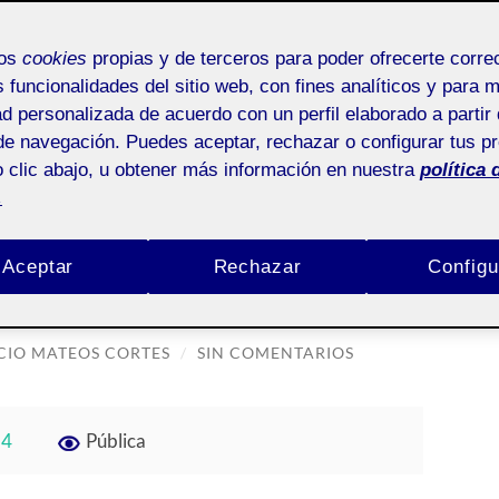
mos
cookies
propias y de terceros para poder ofrecerte corr
s funcionalidades del sitio web, con fines analíticos y para 
ad personalizada de acuerdo con un perfil elaborado a partir 
EL ROCIO MATEOS CORTES
de navegación. Puedes aceptar, rechazar o configurar tus p
 clic abajo, u obtener más información en nuestra
política 
.
a tu publicación,
Aceptar
Rechazar
Configu
rtada!
CIO MATEOS CORTES
/
SIN COMENTARIOS
 4
Pública