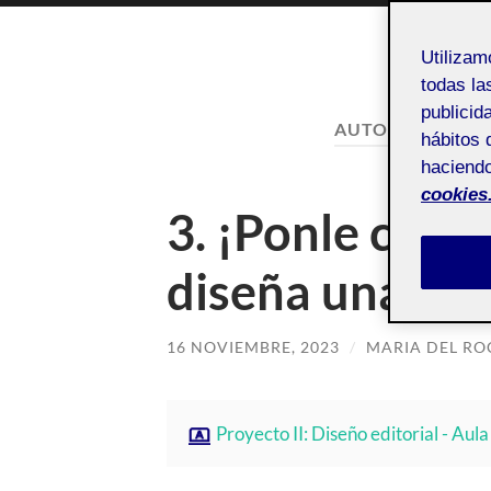
Utiliza
todas la
publicid
AUTOR:
MARIA D
hábitos 
haciendo
cookies
3. ¡Ponle cara 
diseña una po
16 NOVIEMBRE, 2023
/
MARIA DEL RO
Proyecto II: Diseño editorial - Aula