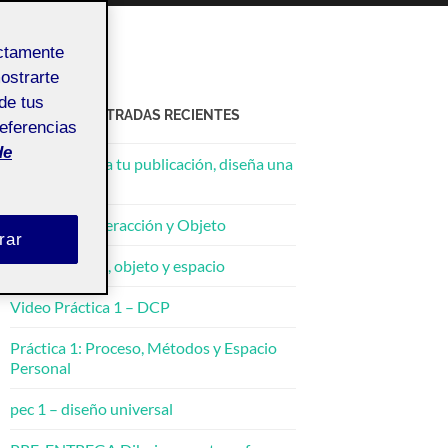
ectamente
mostrarte
de tus
ACTIFOLIO ENTRADAS RECIENTES
referencias
de
3. ¡Ponle cara a tu publicación, diseña una
portada!
Práctica 2: Interacción y Objeto
rar
PEC2: Cuerpo, objeto y espacio
Video Práctica 1 – DCP
Práctica 1: Proceso, Métodos y Espacio
Personal
pec 1 – diseño universal