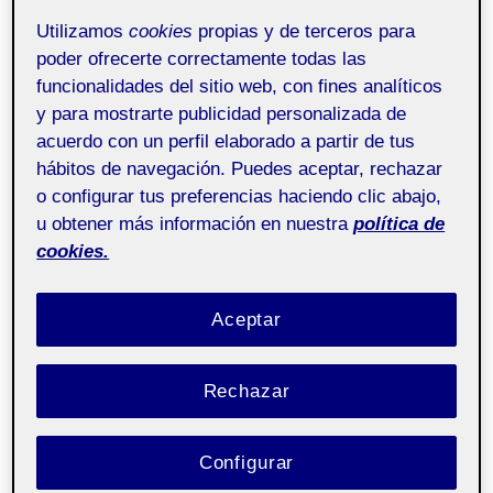
Utilizamos
cookies
propias y de terceros para
9 MAYO, 2023
/
1 COMENTARIO
poder ofrecerte correctamente todas las
funcionalidades del sitio web, con fines analíticos
Diseño centrado en
Pública
y para mostrarte publicidad personalizada de
las personas aula 1
acuerdo con un perfil elaborado a partir de tus
hábitos de navegación. Puedes aceptar, rechazar
Para la elaboración de esta pec se continua con el
o configurar tus preferencias haciendo clic abajo,
estudio de la actividad estudiada anteriormente
u obtener más información en nuestra
política de
enfocada en el momento en que el comensal come en el
cookies.
local gastronómico escogido, situado en un mercado
central.
Aceptar
En sucesión con las demás entregas, nos focalizaremos
en tratar de solventar problemas encontrados en el
Rechazar
desarrollo de la actividad escogida. Para esta ocasión se
deberá escoger un volumen y convertirlo en un objeto
adecuándolo ergonómicamente y que emplee un diseño
Configurar
universal, para solventar alguna necesidad.