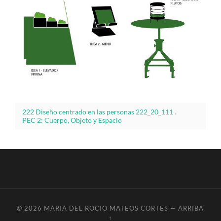
222 Diseño centrado en las personas 222_20_111
.
PEC 2: Cuerpo, Objeto y Espacio
© 2026
MARIA DEL ROCIO MATEOS CORTES
—
ARRIBA
↑