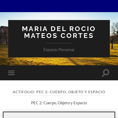
MARIA DEL ROCIO
MATEOS CORTES
Espacio Personal
Altern
Alternar
el
el
campo
menú
de
móvil
búsqu
ACTIFOLIO:
PEC 2: CUERPO, OBJETO Y ESPACIO
PEC 2: Cuerpo, Objeto y Espacio
PEC2: Cuerpo, objeto y espacio