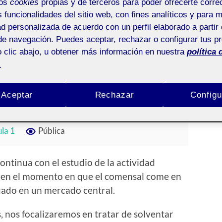
mos
cookies
propias y de terceros para poder ofrecerte corr
s funcionalidades del sitio web, con fines analíticos y para 
ad personalizada de acuerdo con un perfil elaborado a partir 
de navegación. Puedes aceptar, rechazar o configurar tus p
 clic abajo, u obtener más información en nuestra
política 
objeto y espacio
.
TEOS CORTES
/
1 COMENTARIO
Aceptar
Rechazar
Configu
ula 1
Pública
continua con el estudio de la actividad
 en el momento en que el comensal come en
tuado en un mercado central.
, nos focalizaremos en tratar de solventar