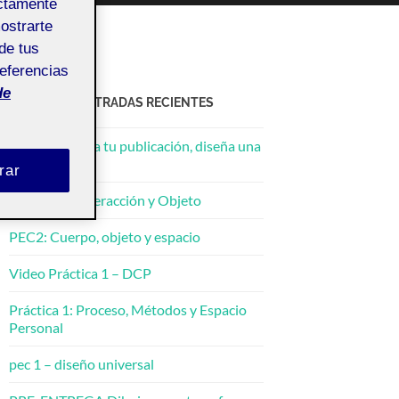
ectamente
mostrarte
de tus
referencias
de
ACTIFOLIO ENTRADAS RECIENTES
3. ¡Ponle cara a tu publicación, diseña una
portada!
rar
Práctica 2: Interacción y Objeto
PEC2: Cuerpo, objeto y espacio
Video Práctica 1 – DCP
Práctica 1: Proceso, Métodos y Espacio
Personal
pec 1 – diseño universal