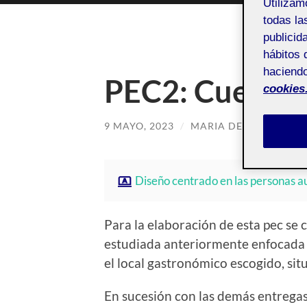
Utiliza
todas la
publicid
hábitos 
haciendo
PEC2: Cuerpo, 
cookies
9 MAYO, 2023
/
MARIA DEL ROCIO MA
Diseño centrado en las personas a
Para la elaboración de esta pec se 
estudiada anteriormente enfocada
el local gastronómico escogido, si
En sucesión con las demás entregas