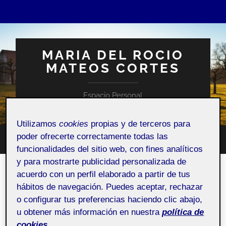
MARIA DEL ROCIO
MATEOS CORTES
Espacio Personal
Utilizamos
cookies
propias y de terceros para
poder ofrecerte correctamente todas las
Altern
Alternar
funcionalidades del sitio web, con fines analíticos
el
el
campo
y para mostrarte publicidad personalizada de
menú
de
móvil
acuerdo con un perfil elaborado a partir de tus
búsqu
¿Quién soy?
hábitos de navegación. Puedes aceptar, rechazar
o configurar tus preferencias haciendo clic abajo,
u obtener más información en nuestra
política de
Pública
cookies.