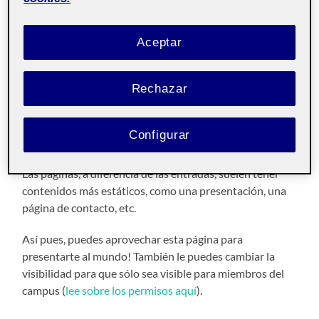
¡Hola!
Aceptar
Soy X y esta
página
se ha generado automáticamente.
Esta página es
pública
y la puede ver todo el mundo. Es
Rechazar
interesante que haya contenidos públicos en tu espacio
Folio, como esta página de presentación. Asi, si alguien
lo visita, pero no es miembro de la comunidad UOC
Configurar
podrá ver la información que quieras compartir.
Las páginas, a diferencia de las entradas, suelen tener
contenidos más estáticos, como una presentación, una
página de contacto, etc.
Así pues, puedes aprovechar esta página para
presentarte al mundo! También le puedes cambiar la
visibilidad para que sólo sea visible para miembros del
campus (
lee sobre los permisos aquí
).