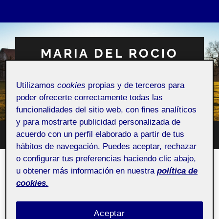
MARIA DEL ROCIO
MATEOS CORTES
Utilizamos
cookies
propias y de terceros para
Espacio Personal
poder ofrecerte correctamente todas las
funcionalidades del sitio web, con fines analíticos
y para mostrarte publicidad personalizada de
acuerdo con un perfil elaborado a partir de tus
Altern
Alternar
el
hábitos de navegación. Puedes aceptar, rechazar
el
campo
menú
o configurar tus preferencias haciendo clic abajo,
de
móvil
búsqu
Video Práctica 1 – DCP
u obtener más información en nuestra
política de
cookies.
24 ABRIL, 2023
/
SIN COMENTARIOS
Aceptar