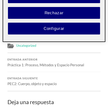
Diseño centrado en
Pública
las personas aula 1
Rechazar
Error on kaltura services.
222 Diseño centrado en las personas 222_20_111
.
Configurar
Práctica 1: Proceso, Métodos y Espacio Personal
Uncategorized
ENTRADA ANTERIOR
Práctica 1: Proceso, Métodos y Espacio Personal
ENTRADA SIGUIENTE
PEC2: Cuerpo, objeto y espacio
Deja una respuesta