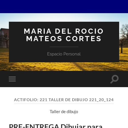
MARIA DEL ROCIO
MATEOS CORTES
Espacio Personal
Altern
Alternar
el
el
campo
menú
de
móvil
búsqu
ACTIFOLIO:
221 TALLER DE DIBUJO 221_20_124
Taller de dibujo
PRE-ENTREGA Dibujar para